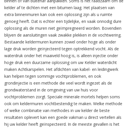
binnen of van buitenaf aanpakken. Soms is het raadzaam om de
kelder af te dichten met een bitumen laag. Het plaatsen van
extra binnenmuren kan ook een oplossing zijn als u ruimte
genoeg heeft. Dat is echter een tijdelijke, en vaak onnodig dure
oplossing als de muren niet geïmpregneerd worden. Bovendien
blijven de aansluitingen vaak zwakke plekken in de vochtwering.
Bestaande keldermuren kunnen zowel onder hoge als onder
lage druk worden geïnjecteerd tegen optrekkend vocht. Als de
waterdruk onder het maaiveld hoog is, is alleen injectie onder
hoge druk een duurzame oplossing om uw Kelder waterdicht
maken Achtkarspelen. Het afdichten van kabel- en leidingwerk
kan helpen tegen sommige vochtproblemen, en ook
grondinjectie is een methode die veel wordt ingezet als de
grondwaterstand in de omgeving van uw huis voor
vochtproblemen zorgt. Speciale minerale mortels helpen soms
ook om keldermuren vochtbestendig te maken. Welke methode
of welke combinatie van methodes in uw kelder de beste
resultaten oplevert kan een goede vakman u direct vertellen als
hij uw kelder heeft geïnspecteerd. In de meeste gevallen is het