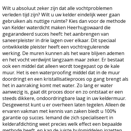
Wilt u absoluut zeker zijn dat alle vochtproblemen
verleden tijd zijn? Wilt u uw kelder eindelijk weer gaan
gebruiken als nuttige ruimte? Kies dan voor de methode
van Kelder waterdicht maken Heerhugowaard die
gegarandeerd succes heeft: het aanbrengen van
saneerpleister in drie lagen over elkaar. Dit speciaal
ontwikkelde pleister heeft een vochtregulerende
werking. De muren kunnen als het ware blijven ademen
en het vocht verdwijnt langzaam maar zeker. Er bestaat
ook een middel dat alleen wordt toegepast op de kale
muur. Het is een waterproofing middel dat in de muur
doordringt en een kristallisatieproces op gang brengt als
het in aanraking komt met water. Zo lang er water
aanwezig is, gaat dit proces door en zo ontstaat er een
steeds dikkere, ondoordringbare laag in uw keldermuur.
Desgewenst kunt u er overheen laten tegelen. Alleen de
ervaren vakman met kennis van zaken biedt u 100%
garantie op succes. Iemand die zich specialiseert in
kelderafdichting weet precies welk effect een bepaalde
methode heeft, en kan de juiste hulpmiddelen inzetten