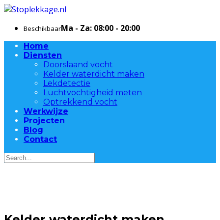
Ma - Za: 08:00 - 20:00
Beschikbaar
Home
Diensten
Doorslaand vocht
Kelder waterdicht maken
Lekdetectie
Luchtvochtigheid meten
Optrekkend vocht
Werkwijze
Projecten
Blog
Contact
Kelder waterdicht maken