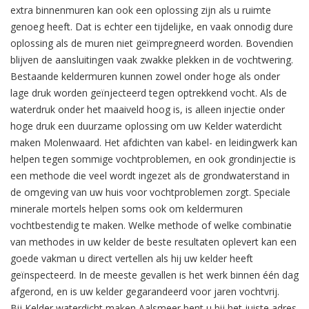
extra binnenmuren kan ook een oplossing zijn als u ruimte
genoeg heeft. Dat is echter een tijdelijke, en vaak onnodig dure
oplossing als de muren niet geïmpregneerd worden. Bovendien
blijven de aansluitingen vaak zwakke plekken in de vochtwering.
Bestaande keldermuren kunnen zowel onder hoge als onder
lage druk worden geïnjecteerd tegen optrekkend vocht. Als de
waterdruk onder het maaiveld hoog is, is alleen injectie onder
hoge druk een duurzame oplossing om uw Kelder waterdicht
maken Molenwaard. Het afdichten van kabel- en leidingwerk kan
helpen tegen sommige vochtproblemen, en ook grondinjectie is
een methode die veel wordt ingezet als de grondwaterstand in
de omgeving van uw huis voor vochtproblemen zorgt. Speciale
minerale mortels helpen soms ook om keldermuren
vochtbestendig te maken. Welke methode of welke combinatie
van methodes in uw kelder de beste resultaten oplevert kan een
goede vakman u direct vertellen als hij uw kelder heeft
geïnspecteerd. In de meeste gevallen is het werk binnen één dag
afgerond, en is uw kelder gegarandeerd voor jaren vochtvrij.
Bij Kelder waterdicht maken Aalsmeer bent u bij het juiste adres.