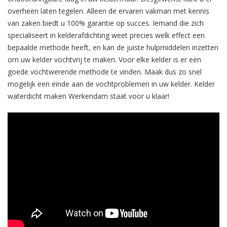
overheen laten tegelen. Alleen de ervaren vakman met kennis
van zaken biedt u 100% garantie op succes. Iemand die zich
specialiseert in kelderafdichting weet precies welk effect een
bepaalde methode heeft, en kan de juiste hulpmiddelen inzetten
om uw kelder vochtvrij te maken. Voor elke kelder is er een
goede vochtwerende methode te vinden. Maak dus zo snel
mogelijk een einde aan de vochtproblemen in uw kelder. Kelder
waterdicht maken Werkendam staat voor u klaar!