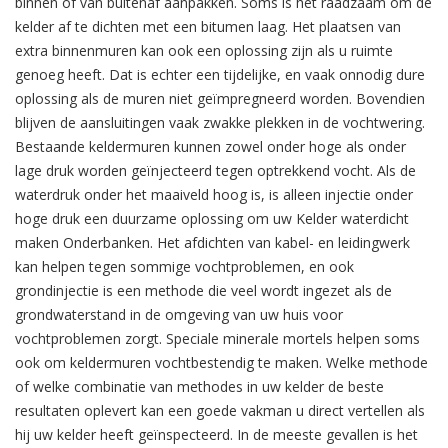
binnen of van buitenaf aanpakken. Soms is het raadzaam om de
kelder af te dichten met een bitumen laag. Het plaatsen van
extra binnenmuren kan ook een oplossing zijn als u ruimte
genoeg heeft. Dat is echter een tijdelijke, en vaak onnodig dure
oplossing als de muren niet geïmpregneerd worden. Bovendien
blijven de aansluitingen vaak zwakke plekken in de vochtwering.
Bestaande keldermuren kunnen zowel onder hoge als onder
lage druk worden geïnjecteerd tegen optrekkend vocht. Als de
waterdruk onder het maaiveld hoog is, is alleen injectie onder
hoge druk een duurzame oplossing om uw Kelder waterdicht
maken Onderbanken. Het afdichten van kabel- en leidingwerk
kan helpen tegen sommige vochtproblemen, en ook
grondinjectie is een methode die veel wordt ingezet als de
grondwaterstand in de omgeving van uw huis voor
vochtproblemen zorgt. Speciale minerale mortels helpen soms
ook om keldermuren vochtbestendig te maken. Welke methode
of welke combinatie van methodes in uw kelder de beste
resultaten oplevert kan een goede vakman u direct vertellen als
hij uw kelder heeft geïnspecteerd. In de meeste gevallen is het