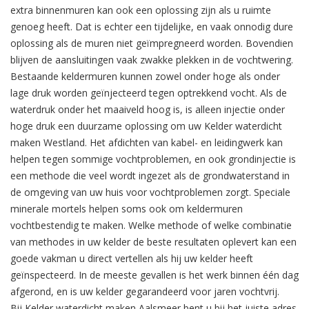
extra binnenmuren kan ook een oplossing zijn als u ruimte
genoeg heeft. Dat is echter een tijdelijke, en vaak onnodig dure
oplossing als de muren niet geïmpregneerd worden. Bovendien
blijven de aansluitingen vaak zwakke plekken in de vochtwering.
Bestaande keldermuren kunnen zowel onder hoge als onder
lage druk worden geïnjecteerd tegen optrekkend vocht. Als de
waterdruk onder het maaiveld hoog is, is alleen injectie onder
hoge druk een duurzame oplossing om uw Kelder waterdicht
maken Westland. Het afdichten van kabel- en leidingwerk kan
helpen tegen sommige vochtproblemen, en ook grondinjectie is
een methode die veel wordt ingezet als de grondwaterstand in
de omgeving van uw huis voor vochtproblemen zorgt. Speciale
minerale mortels helpen soms ook om keldermuren
vochtbestendig te maken. Welke methode of welke combinatie
van methodes in uw kelder de beste resultaten oplevert kan een
goede vakman u direct vertellen als hij uw kelder heeft
geïnspecteerd. In de meeste gevallen is het werk binnen één dag
afgerond, en is uw kelder gegarandeerd voor jaren vochtvrij.
Bij Kelder waterdicht maken Aalsmeer bent u bij het juiste adres.