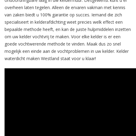
ondoordringbare laag in uw keldermuur. Desgewenst kunt u er
overheen laten tegelen. Alleen de ervaren vakman met kennis
van zaken biedt u 100% garantie op succes. Iemand die zich
specialiseert in kelderafdichting weet precies welk effect een
bepaalde methode heeft, en kan de juiste hulpmiddelen inzetten
om uw kelder vochtvrij te maken. Voor elke kelder is er een
goede vochtwerende methode te vinden. Maak dus zo snel
mogelijk een einde aan de vochtproblemen in uw kelder. Kelder
waterdicht maken Westland staat voor u klaar!