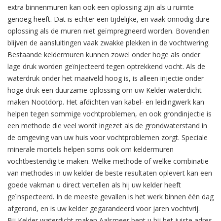
extra binnenmuren kan ook een oplossing zijn als u ruimte
genoeg heeft. Dat is echter een tijdelijke, en vaak onnodig dure
oplossing als de muren niet geïmpregneerd worden. Bovendien
blijven de aansluitingen vaak zwakke plekken in de vochtwering.
Bestaande keldermuren kunnen zowel onder hoge als onder
lage druk worden geïnjecteerd tegen optrekkend vocht. Als de
waterdruk onder het maaiveld hoog is, is alleen injectie onder
hoge druk een duurzame oplossing om uw Kelder waterdicht
maken Nootdorp. Het afdichten van kabel- en leidingwerk kan
helpen tegen sommige vochtproblemen, en ook grondinjectie is
een methode die veel wordt ingezet als de grondwaterstand in
de omgeving van uw huis voor vochtproblemen zorgt. Speciale
minerale mortels helpen soms ook om keldermuren
vochtbestendig te maken. Welke methode of welke combinatie
van methodes in uw kelder de beste resultaten oplevert kan een
goede vakman u direct vertellen als hij uw kelder heeft
geïnspecteerd. In de meeste gevallen is het werk binnen één dag
afgerond, en is uw kelder gegarandeerd voor jaren vochtvrij.
Bij Kelder waterdicht maken Aalsmeer bent u bij het juiste adres.