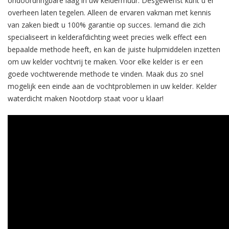
ondoordringbare laag in uw keldermuur. Desgewenst kunt u er
overheen laten tegelen. Alleen de ervaren vakman met kennis
van zaken biedt u 100% garantie op succes. Iemand die zich
specialiseert in kelderafdichting weet precies welk effect een
bepaalde methode heeft, en kan de juiste hulpmiddelen inzetten
om uw kelder vochtvrij te maken. Voor elke kelder is er een
goede vochtwerende methode te vinden. Maak dus zo snel
mogelijk een einde aan de vochtproblemen in uw kelder. Kelder
waterdicht maken Nootdorp staat voor u klaar!