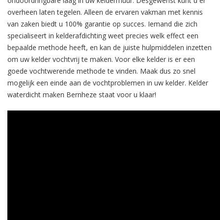
ondoordringbare laag in uw keldermuur. Desgewenst kunt u er
overheen laten tegelen. Alleen de ervaren vakman met kennis
van zaken biedt u 100% garantie op succes. Iemand die zich
specialiseert in kelderafdichting weet precies welk effect een
bepaalde methode heeft, en kan de juiste hulpmiddelen inzetten
om uw kelder vochtvrij te maken. Voor elke kelder is er een
goede vochtwerende methode te vinden. Maak dus zo snel
mogelijk een einde aan de vochtproblemen in uw kelder. Kelder
waterdicht maken Bernheze staat voor u klaar!