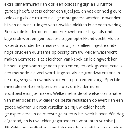
extra binnenmuren kan ook een oplossing zijn als u ruimte
genoeg heeft. Dat is echter een tijdelijke, en vaak onnodig dure
oplossing als de muren niet geïmpregneerd worden. Bovendien
blijven de aansluitingen vaak zwakke plekken in de vochtwering.
Bestaande keldermuren kunnen zowel onder hoge als onder
lage druk worden geïnjecteerd tegen optrekkend vocht. Als de
waterdruk onder het maaiveld hoog is, is alleen injectie onder
hoge druk een duurzame oplossing om uw Kelder waterdicht
maken Bernheze. Het afdichten van kabel- en leidingwerk kan
helpen tegen sommige vochtproblemen, en ook grondinjectie is
een methode die veel wordt ingezet als de grondwaterstand in
de omgeving van uw huis voor vochtproblemen zorgt. Speciale
minerale mortels helpen soms ook om keldermuren
vochtbestendig te maken. Welke methode of welke combinatie
van methodes in uw kelder de beste resultaten oplevert kan een
goede vakman u direct vertellen als hij uw kelder heeft
geïnspecteerd. In de meeste gevallen is het werk binnen één dag
afgerond, en is uw kelder gegarandeerd voor jaren vochtvrij.
Bij Kelder waterdicht maken Aalsmeer bent u bij het juiste adres.