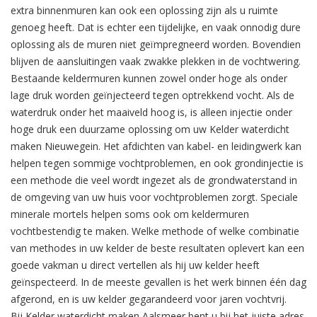
extra binnenmuren kan ook een oplossing zijn als u ruimte
genoeg heeft. Dat is echter een tijdelijke, en vaak onnodig dure
oplossing als de muren niet geïmpregneerd worden. Bovendien
blijven de aansluitingen vaak zwakke plekken in de vochtwering.
Bestaande keldermuren kunnen zowel onder hoge als onder
lage druk worden geïnjecteerd tegen optrekkend vocht. Als de
waterdruk onder het maaiveld hoog is, is alleen injectie onder
hoge druk een duurzame oplossing om uw Kelder waterdicht
maken Nieuwegein. Het afdichten van kabel- en leidingwerk kan
helpen tegen sommige vochtproblemen, en ook grondinjectie is
een methode die veel wordt ingezet als de grondwaterstand in
de omgeving van uw huis voor vochtproblemen zorgt. Speciale
minerale mortels helpen soms ook om keldermuren
vochtbestendig te maken. Welke methode of welke combinatie
van methodes in uw kelder de beste resultaten oplevert kan een
goede vakman u direct vertellen als hij uw kelder heeft
geïnspecteerd. In de meeste gevallen is het werk binnen één dag
afgerond, en is uw kelder gegarandeerd voor jaren vochtvrij.
Bij Kelder waterdicht maken Aalsmeer bent u bij het juiste adres.