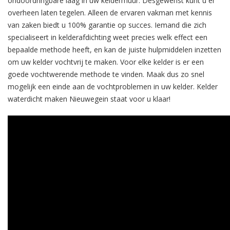
ondoordringbare laag in uw keldermuur. Desgewenst kunt u er
overheen laten tegelen. Alleen de ervaren vakman met kennis
van zaken biedt u 100% garantie op succes. Iemand die zich
specialiseert in kelderafdichting weet precies welk effect een
bepaalde methode heeft, en kan de juiste hulpmiddelen inzetten
om uw kelder vochtvrij te maken. Voor elke kelder is er een
goede vochtwerende methode te vinden. Maak dus zo snel
mogelijk een einde aan de vochtproblemen in uw kelder. Kelder
waterdicht maken Nieuwegein staat voor u klaar!