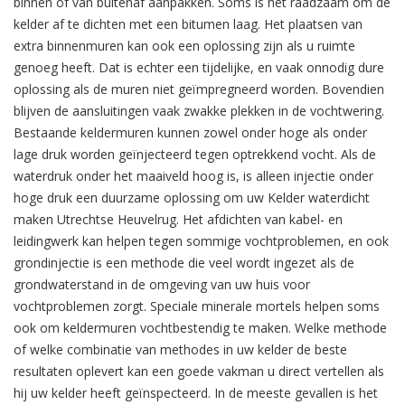
binnen of van buitenaf aanpakken. Soms is het raadzaam om de
kelder af te dichten met een bitumen laag. Het plaatsen van
extra binnenmuren kan ook een oplossing zijn als u ruimte
genoeg heeft. Dat is echter een tijdelijke, en vaak onnodig dure
oplossing als de muren niet geïmpregneerd worden. Bovendien
blijven de aansluitingen vaak zwakke plekken in de vochtwering.
Bestaande keldermuren kunnen zowel onder hoge als onder
lage druk worden geïnjecteerd tegen optrekkend vocht. Als de
waterdruk onder het maaiveld hoog is, is alleen injectie onder
hoge druk een duurzame oplossing om uw Kelder waterdicht
maken Utrechtse Heuvelrug. Het afdichten van kabel- en
leidingwerk kan helpen tegen sommige vochtproblemen, en ook
grondinjectie is een methode die veel wordt ingezet als de
grondwaterstand in de omgeving van uw huis voor
vochtproblemen zorgt. Speciale minerale mortels helpen soms
ook om keldermuren vochtbestendig te maken. Welke methode
of welke combinatie van methodes in uw kelder de beste
resultaten oplevert kan een goede vakman u direct vertellen als
hij uw kelder heeft geïnspecteerd. In de meeste gevallen is het