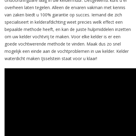
ondoordringbare laag in uw keldermuur. Desgewenst kunt u er
overheen laten tegelen. Alleen de ervaren vakman met kennis
van zaken biedt u 100% garantie op succes. Iemand die zich
specialiseert in kelderafdichting weet precies welk effect een
bepaalde methode heeft, en kan de juiste hulpmiddelen inzetten
om uw kelder vochtvrij te maken. Voor elke kelder is er een
goede vochtwerende methode te vinden. Maak dus zo snel
mogelijk een einde aan de vochtproblemen in uw kelder. Kelder
waterdicht maken IJsselstein staat voor u klaar!