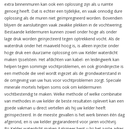
extra binnenmuren kan ook een oplossing zijn als u ruimte
genoeg heeft. Dat is echter een tijdelijke, en vaak onnodig dure
oplossing als de muren niet geïmpregneerd worden. Bovendien
blijven de aansluitingen vaak zwakke plekken in de vochtwering.
Bestaande keldermuren kunnen zowel onder hoge als onder
lage druk worden geïnjecteerd tegen optrekkend vocht. Als de
waterdruk onder het maaiveld hoog is, is alleen injectie onder
hoge druk een duurzame oplossing om uw Kelder waterdicht
maken IJsselstein. Het afdichten van kabel- en leidingwerk kan
helpen tegen sommige vochtproblemen, en ook grondinjectie is
een methode die veel wordt ingezet als de grondwaterstand in
de omgeving van uw huis voor vochtproblemen zorgt. Speciale
minerale mortels helpen soms ook om keldermuren
vochtbestendig te maken. Welke methode of welke combinatie
van methodes in uw kelder de beste resultaten oplevert kan een
goede vakman u direct vertellen als hij uw kelder heeft
geïnspecteerd. In de meeste gevallen is het werk binnen één dag
afgerond, en is uw kelder gegarandeerd voor jaren vochtvrij.
Bij Kelder waterdicht maken Aalsmeer bent u bij het juiste adres.