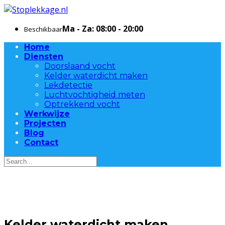
Ma - Za: 08:00 - 20:00
Beschikbaar
Home
Diensten
Doorslaand vocht
Kelder waterdicht maken
Lekdetectie
Luchtvochtigheid meten
Optrekkend vocht
Werkwijze
Projecten
Blog
Contact
Kelder waterdicht maken