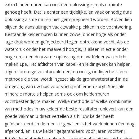
extra binnenmuren kan ook een oplossing zijn als u ruimte
genoeg heeft. Dat is echter een tijdelijke, en vaak onnodig dure
oplossing als de muren niet geïmpregneerd worden. Bovendien
blijven de aansluitingen vaak zwakke plekken in de vochtwering.
Bestaande keldermuren kunnen zowel onder hoge als onder
lage druk worden geïnjecteerd tegen optrekkend vocht. Als de
waterdruk onder het maaiveld hoog is, is alleen injectie onder
hoge druk een duurzame oplossing om uw Kelder waterdicht
maken Epe. Het afdichten van kabel- en leidingwerk kan helpen
tegen sommige vochtproblemen, en ook grondinjectie is een
methode die veel wordt ingezet als de grondwaterstand in de
omgeving van uw huis voor vochtproblemen zorgt. Speciale
minerale mortels helpen soms ook om keldermuren
vochtbestendig te maken. Welke methode of welke combinatie
van methodes in uw kelder de beste resultaten oplevert kan een
goede vakman u direct vertellen als hij uw kelder heeft
geïnspecteerd. In de meeste gevallen is het werk binnen één dag
afgerond, en is uw kelder gegarandeerd voor jaren vochtvrij.
Bij Kelder waterdicht maken Aalsmeer bent u bij het juiste adres.