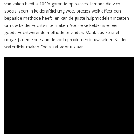
van zaken biedt u 100% garantie op succes. Iemand die zich
specialiseert in kelderafdichting weet precies welk effect een
bepaalde methode heeft, en kan de juiste hulpmiddelen inzetten
om uw kelder vochtvrij te maken. Voor elke kelder is er een
goede vochtwerende methode te vinden. Maak dus zo snel
mogelijk een einde aan de vochtproblemen in uw kelder. Kelder
waterdicht maken Epe staat voor u klaar!