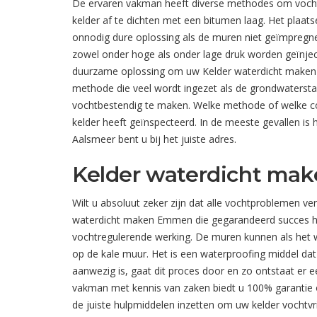
De ervaren vakman heeft diverse methodes om vocht
kelder af te dichten met een bitumen laag. Het plaats
onnodig dure oplossing als de muren niet geïmpregn
zowel onder hoge als onder lage druk worden geïnject
duurzame oplossing om uw Kelder waterdicht maken E
methode die veel wordt ingezet als de grondwaterst
vochtbestendig te maken. Welke methode of welke com
kelder heeft geïnspecteerd. In de meeste gevallen is
Aalsmeer bent u bij het juiste adres.
Kelder waterdicht ma
Wilt u absoluut zeker zijn dat alle vochtproblemen ve
waterdicht maken Emmen die gegarandeerd succes heeft
vochtregulerende werking. De muren kunnen als het w
op de kale muur. Het is een waterproofing middel dat 
aanwezig is, gaat dit proces door en zo ontstaat er 
vakman met kennis van zaken biedt u 100% garantie op
de juiste hulpmiddelen inzetten om uw kelder vochtv