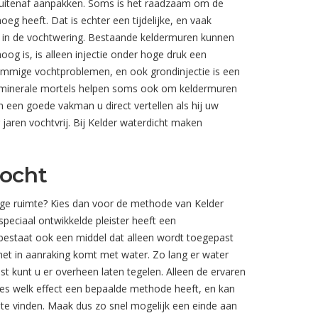
buitenaf aanpakken. Soms is het raadzaam om de
eg heeft. Dat is echter een tijdelijke, en vaak
n in de vochtwering. Bestaande keldermuren kunnen
g is, is alleen injectie onder hoge druk een
mmige vochtproblemen, en ook grondinjectie is een
e minerale mortels helpen soms ook om keldermuren
een goede vakman u direct vertellen als hij uw
jaren vochtvrij. Bij Kelder waterdicht maken
vocht
uttige ruimte? Kies dan voor de methode van Kelder
peciaal ontwikkelde pleister heeft een
bestaat ook een middel dat alleen wordt toegepast
 het in aanraking komt met water. Zo lang er water
t kunt u er overheen laten tegelen. Alleen de ervaren
cies welk effect een bepaalde methode heeft, en kan
 te vinden. Maak dus zo snel mogelijk een einde aan