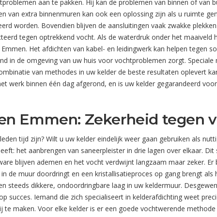
problemen aan te pakken. Hij kan de problemen van binnen of van 
en van extra binnenmuren kan ook een oplossing zijn als u ruimte geno
eerd worden. Bovendien blijven de aansluitingen vaak zwakke plekke
eerd tegen optrekkend vocht. Als de waterdruk onder het maaiveld hoo
mmen. Het afdichten van kabel- en leidingwerk kan helpen tegen so
and in de omgeving van uw huis voor vochtproblemen zorgt. Special
binatie van methodes in uw kelder de beste resultaten oplevert kan 
 het werk binnen één dag afgerond, en is uw kelder gegarandeerd voor 
ken Emmen: Zekerheid tegen 
rleden tijd zijn? Wilt u uw kelder eindelijk weer gaan gebruiken als n
: het aanbrengen van saneerpleister in drie lagen over elkaar. Dit s
are blijven ademen en het vocht verdwijnt langzaam maar zeker. Er 
in de muur doordringt en een kristallisatieproces op gang brengt als
een steeds dikkere, ondoordringbare laag in uw keldermuur. Desgewens
 succes. Iemand die zich specialiseert in kelderafdichting weet pre
rij te maken. Voor elke kelder is er een goede vochtwerende methode