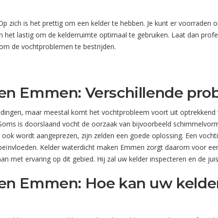
zich is het prettig om een kelder te hebben. Je kunt er voorraden o
het lastig om de kelderruimte optimaal te gebruiken. Laat dan prof
 om de vochtproblemen te bestrijden.
ken Emmen: Verschillende pro
leidingen, maar meestal komt het vochtprobleem voort uit optrekken
 Soms is doorslaand vocht de oorzaak van bijvoorbeeld schimmelvorm
ook wordt aangeprezen, zijn zelden een goede oplossing. Een vochtig
s beïnvloeden. Kelder waterdicht maken Emmen zorgt daarom voor ee
man met ervaring op dit gebied. Hij zal uw kelder inspecteren en de j
en Emmen: Hoe kan uw kelder 