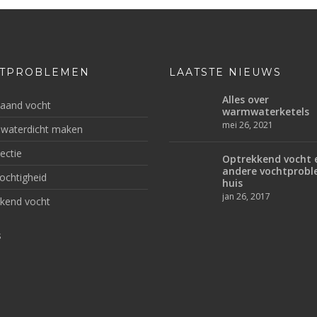
TPROBLEMEN
LAATSTE NIEUWS
Alles over
aand vocht
warmwaterketels
mei 26, 2021
 waterdicht maken
ectie
Optrekkend vocht 
andere vochtprobl
ochtigheid
huis
jan 26, 2017
kend vocht
s