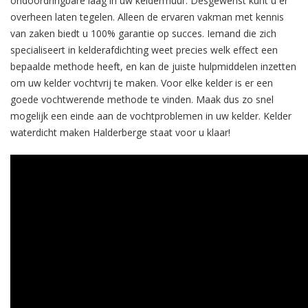
ondoordringbare laag in uw keldermuur. Desgewenst kunt u er
overheen laten tegelen. Alleen de ervaren vakman met kennis
van zaken biedt u 100% garantie op succes. Iemand die zich
specialiseert in kelderafdichting weet precies welk effect een
bepaalde methode heeft, en kan de juiste hulpmiddelen inzetten
om uw kelder vochtvrij te maken. Voor elke kelder is er een
goede vochtwerende methode te vinden. Maak dus zo snel
mogelijk een einde aan de vochtproblemen in uw kelder. Kelder
waterdicht maken Halderberge staat voor u klaar!