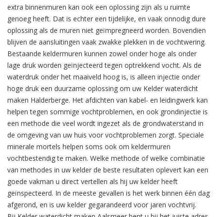
extra binnenmuren kan ook een oplossing zijn als u ruimte
genoeg heeft. Dat is echter een tijdelijke, en vaak onnodig dure
oplossing als de muren niet geïmpregneerd worden. Bovendien
blijven de aansluitingen vaak zwakke plekken in de vochtwering.
Bestaande keldermuren kunnen zowel onder hoge als onder
lage druk worden geïnjecteerd tegen optrekkend vocht. Als de
waterdruk onder het maaiveld hoog is, is alleen injectie onder
hoge druk een duurzame oplossing om uw Kelder waterdicht
maken Halderberge. Het afdichten van kabel- en leidingwerk kan
helpen tegen sommige vochtproblemen, en ook grondinjectie is
een methode die veel wordt ingezet als de grondwaterstand in
de omgeving van uw huis voor vochtproblemen zorgt. Speciale
minerale mortels helpen soms ook om keldermuren
vochtbestendig te maken. Welke methode of welke combinatie
van methodes in uw kelder de beste resultaten oplevert kan een
goede vakman u direct vertellen als hij uw kelder heeft
geïnspecteerd. In de meeste gevallen is het werk binnen één dag
afgerond, en is uw kelder gegarandeerd voor jaren vochtvrij.
Bij Kelder waterdicht maken Aalsmeer bent u bij het juiste adres.