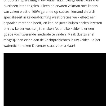
ondoordringbare laag in uw keldermuur. Desgewenst kunt u er
overheen laten tegelen. Alleen de ervaren vakman met kennis
van zaken biedt u 100% garantie op succes. Iemand die zich
specialiseert in kelderafdichting weet precies welk effect een
bepaalde methode heeft, en kan de juiste hulpmiddelen inzetten
om uw kelder vochtvrij te maken. Voor elke kelder is er een
goede vochtwerende methode te vinden. Maak dus zo snel
mogelijk een einde aan de vochtproblemen in uw kelder. Kelder
waterdicht maken Deventer staat voor u klaar!