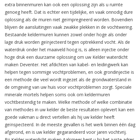
extra binnenmuren kan ook een oplossing zijn als u ruimte
genoeg heeft. Dat is echter een tijdelijke, en vaak onnodig dure
oplossing als de muren niet geïmpregneerd worden. Bovendien
blijven de aansluitingen vaak zwakke plekken in de vochtwering.
Bestaande keldermuren kunnen zowel onder hoge als onder
lage druk worden geïnjecteerd tegen optrekkend vocht. Als de
waterdruk onder het maaiveld hoog is, is alleen injectie onder
hoge druk een duurzame oplossing om uw Kelder waterdicht
maken Deventer. Het afdichten van kabel- en leidingwerk kan
helpen tegen sommige vochtproblemen, en ook grondinjectie is
een methode die veel wordt ingezet als de grondwaterstand in
de omgeving van uw huis voor vochtproblemen zorgt. Speciale
minerale mortels helpen soms ook om keldermuren
vochtbestendig te maken. Welke methode of welke combinatie
van methodes in uw kelder de beste resultaten oplevert kan een
goede vakman u direct vertellen als hij uw kelder heeft
geïnspecteerd. In de meeste gevallen is het werk binnen één dag
afgerond, en is uw kelder gegarandeerd voor jaren vochtvrij.
Bij Kelder waterdicht maken Aalsmeer bent u bij het juiste adres.