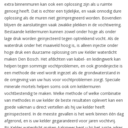
extra binnenmuren kan ook een oplossing zijn als u ruimte
genoeg heeft. Dat is echter een tijdelijke, en vaak onnodig dure
oplossing als de muren niet geïmpregneerd worden. Bovendien
blijven de aansluitingen vaak zwakke plekken in de vochtwering.
Bestaande keldermuren kunnen zowel onder hoge als onder
lage druk worden geïnjecteerd tegen optrekkend vocht. Als de
waterdruk onder het maaiveld hoog is, is alleen injectie onder
hoge druk een duurzame oplossing om uw Kelder waterdicht
maken Den Bosch. Het afdichten van kabel- en leidingwerk kan
helpen tegen sommige vochtproblemen, en ook grondinjectie is
een methode die veel wordt ingezet als de grondwaterstand in
de omgeving van uw huis voor vochtproblemen zorgt. Speciale
minerale mortels helpen soms ook om keldermuren
vochtbestendig te maken. Welke methode of welke combinatie
van methodes in uw kelder de beste resultaten oplevert kan een
goede vakman u direct vertellen als hij uw kelder heeft
geïnspecteerd. In de meeste gevallen is het werk binnen één dag
afgerond, en is uw kelder gegarandeerd voor jaren vochtvrij.
Bij Kelder waterdicht maken Aalsmeer bent u bij het juiste adres.