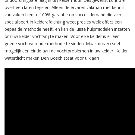
ondoordringbare laag in uw keldermuur. Desgewenst kunt u er
overheen laten tegelen. Alleen de ervaren vakman met kennis
van zaken biedt u 100% garantie op succes. Iemand die zich
specialiseert in kelderafdichting weet precies welk effect een
bepaalde methode heeft, en kan de juiste hulpmiddelen inzetten
om uw kelder vochtvrij te maken. Voor elke kelder is er een
goede vochtwerende methode te vinden. Maak dus zo snel
mogelijk een einde aan de vochtproblemen in uw kelder. Kelder
waterdicht maken Den Bosch staat voor u klaar!