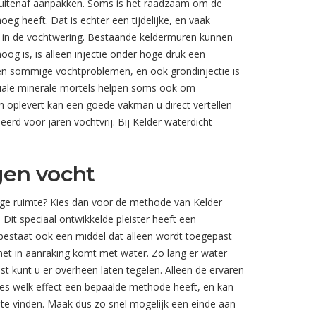
buitenaf aanpakken. Soms is het raadzaam om de
eg heeft. Dat is echter een tijdelijke, en vaak
n in de vochtwering. Bestaande keldermuren kunnen
g is, is alleen injectie onder hoge druk een
en sommige vochtproblemen, en ook grondinjectie is
ciale minerale mortels helpen soms ook om
 oplevert kan een goede vakman u direct vertellen
erd voor jaren vochtvrij. Bij Kelder waterdicht
gen vocht
uttige ruimte? Kies dan voor de methode van Kelder
Dit speciaal ontwikkelde pleister heeft een
bestaat ook een middel dat alleen wordt toegepast
 het in aanraking komt met water. Zo lang er water
t kunt u er overheen laten tegelen. Alleen de ervaren
cies welk effect een bepaalde methode heeft, en kan
 te vinden. Maak dus zo snel mogelijk een einde aan