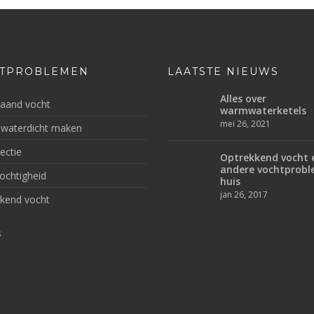
TPROBLEMEN
LAATSTE NIEUWS
Alles over
aand vocht
warmwaterketels
mei 26, 2021
 waterdicht maken
ectie
Optrekkend vocht 
andere vochtprobl
ochtigheid
huis
jan 26, 2017
kend vocht
s