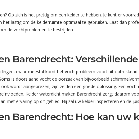
? Op zich is het prettig om een kelder te hebben. Je kunt er voorra
het lastig om de kelderruimte optimaal te gebruiken. Laat dan prof
 om de vochtproblemen te bestrijden.
en Barendrecht: Verschillend
leidingen, maar meestal komt het vochtprobleem voort uit optrekken
 Soms is doorslaand vocht de oorzaak van bijvoorbeeld schimmelvorm
ook wordt aangeprezen, zijn zelden een goede oplossing. Een vochtig
s beïnvloeden. Kelder waterdicht maken Barendrecht zorgt daarom vo
man met ervaring op dit gebied. Hij zal uw kelder inspecteren en de j
n Barendrecht: Hoe kan uw ke