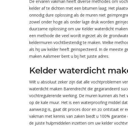
De ervaren vakman heeft diverse methodes om vocht
kelder af te dichten met een bitumen laag. Het plaats
onnodig dure oplossing als de muren niet geïmpregn
zowel onder hoge als onder lage druk worden geïnject
duurzame oplossing om uw Kelder waterdicht maken B
een methode die veel wordt ingezet als de grondwat
keldermuren vochtbestendig te maken. Welke methode
als hij uw kelder heeft geïnspecteerd. In de meeste g
maken Aalsmeer bent u bij het juiste adres.
Kelder waterdicht mak
Wilt u absoluut zeker zijn dat alle vochtproblemen ve
waterdicht maken Barendrecht die gegarandeerd succes
vochtregulerende werking. De muren kunnen als het w
op de kale muur. Het is een waterproofing middel dat 
aanwezig is, gaat dit proces door en zo ontstaat er 
vakman met kennis van zaken biedt u 100% garantie op
de juiste hulpmiddelen inzetten om uw kelder vochtv