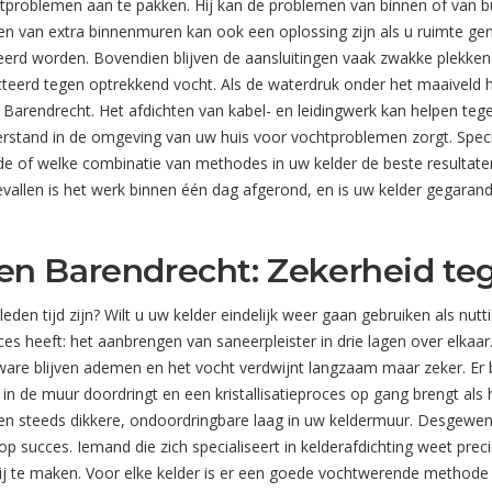
problemen aan te pakken. Hij kan de problemen van binnen of van 
en van extra binnenmuren kan ook een oplossing zijn als u ruimte geno
eerd worden. Bovendien blijven de aansluitingen vaak zwakke plekke
eerd tegen optrekkend vocht. Als de waterdruk onder het maaiveld hoo
arendrecht. Het afdichten van kabel- en leidingwerk kan helpen teg
erstand in de omgeving van uw huis voor vochtproblemen zorgt. Spe
 of welke combinatie van methodes in uw kelder de beste resultaten
evallen is het werk binnen één dag afgerond, en is uw kelder gegarande
en Barendrecht: Zekerheid te
rleden tijd zijn? Wilt u uw kelder eindelijk weer gaan gebruiken als n
 heeft: het aanbrengen van saneerpleister in drie lagen over elkaar. 
are blijven ademen en het vocht verdwijnt langzaam maar zeker. Er 
in de muur doordringt en een kristallisatieproces op gang brengt als
een steeds dikkere, ondoordringbare laag in uw keldermuur. Desgewens
 succes. Iemand die zich specialiseert in kelderafdichting weet pre
rij te maken. Voor elke kelder is er een goede vochtwerende methode