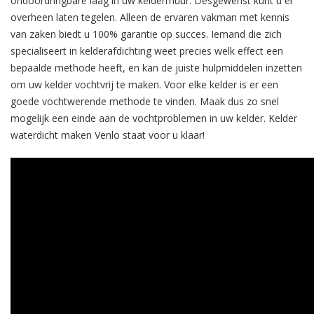
ondoordringbare laag in uw keldermuur. Desgewenst kunt u er
overheen laten tegelen. Alleen de ervaren vakman met kennis
van zaken biedt u 100% garantie op succes. Iemand die zich
specialiseert in kelderafdichting weet precies welk effect een
bepaalde methode heeft, en kan de juiste hulpmiddelen inzetten
om uw kelder vochtvrij te maken. Voor elke kelder is er een
goede vochtwerende methode te vinden. Maak dus zo snel
mogelijk een einde aan de vochtproblemen in uw kelder. Kelder
waterdicht maken Venlo staat voor u klaar!