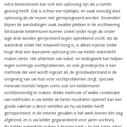
extra binnenmuren kan ook een oplossing zijn als u ruimte
genoeg heeft. Dat is echter een tijdelijke, en vaak onnodig dure
oplossing als de muren niet geïmpregneerd worden. Bovendien
blijven de aansluitingen vaak zwakke plekken in de vochtwering.
Bestaande keldermuren kunnen zowel onder hoge als onder
lage druk worden geïnjecteerd tegen optrekkend vocht. Als de
waterdruk onder het maaiveld hoog is, is alleen injectie onder
hoge druk een duurzame oplossing om uw Kelder waterdicht
maken Venlo. Het afdichten van kabel- en leidingwerk kan helpen
tegen sommige vochtproblemen, en ook grondinjectie is een
methode die veel wordt ingezet als de grondwaterstand in de
omgeving van uw huis voor vochtproblemen zorgt. Speciale
minerale mortels helpen soms ook om keldermuren
vochtbestendig te maken. Welke methode of welke combinatie
van methodes in uw kelder de beste resultaten oplevert kan een
goede vakman u direct vertellen als hij uw kelder heeft
geïnspecteerd. In de meeste gevallen is het werk binnen één dag
afgerond, en is uw kelder gegarandeerd voor jaren vochtvrij.
Bij Kelder waterdicht maken Aalsmeer bent u bij het juiste adres.