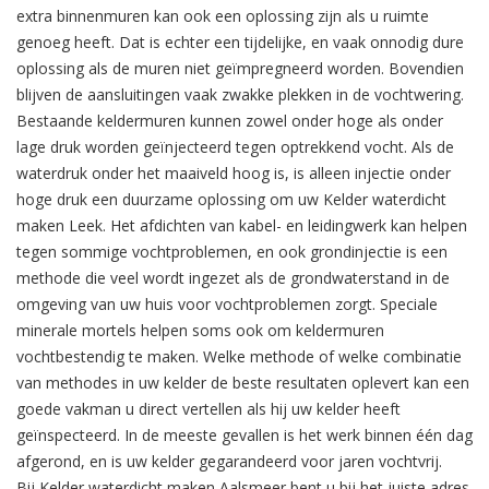
extra binnenmuren kan ook een oplossing zijn als u ruimte
genoeg heeft. Dat is echter een tijdelijke, en vaak onnodig dure
oplossing als de muren niet geïmpregneerd worden. Bovendien
blijven de aansluitingen vaak zwakke plekken in de vochtwering.
Bestaande keldermuren kunnen zowel onder hoge als onder
lage druk worden geïnjecteerd tegen optrekkend vocht. Als de
waterdruk onder het maaiveld hoog is, is alleen injectie onder
hoge druk een duurzame oplossing om uw Kelder waterdicht
maken Leek. Het afdichten van kabel- en leidingwerk kan helpen
tegen sommige vochtproblemen, en ook grondinjectie is een
methode die veel wordt ingezet als de grondwaterstand in de
omgeving van uw huis voor vochtproblemen zorgt. Speciale
minerale mortels helpen soms ook om keldermuren
vochtbestendig te maken. Welke methode of welke combinatie
van methodes in uw kelder de beste resultaten oplevert kan een
goede vakman u direct vertellen als hij uw kelder heeft
geïnspecteerd. In de meeste gevallen is het werk binnen één dag
afgerond, en is uw kelder gegarandeerd voor jaren vochtvrij.
Bij Kelder waterdicht maken Aalsmeer bent u bij het juiste adres.