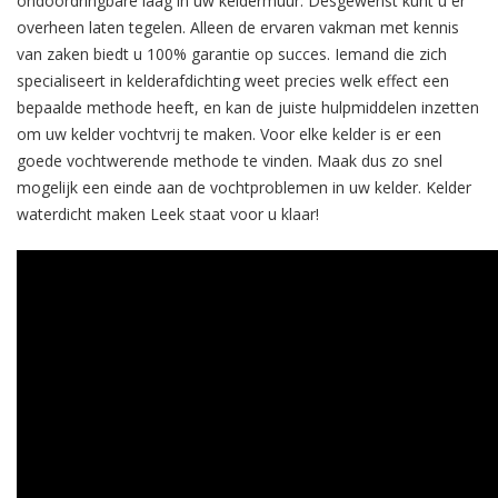
ondoordringbare laag in uw keldermuur. Desgewenst kunt u er
overheen laten tegelen. Alleen de ervaren vakman met kennis
van zaken biedt u 100% garantie op succes. Iemand die zich
specialiseert in kelderafdichting weet precies welk effect een
bepaalde methode heeft, en kan de juiste hulpmiddelen inzetten
om uw kelder vochtvrij te maken. Voor elke kelder is er een
goede vochtwerende methode te vinden. Maak dus zo snel
mogelijk een einde aan de vochtproblemen in uw kelder. Kelder
waterdicht maken Leek staat voor u klaar!