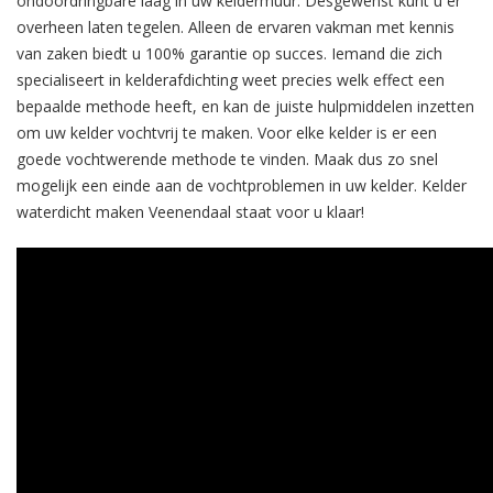
ondoordringbare laag in uw keldermuur. Desgewenst kunt u er
overheen laten tegelen. Alleen de ervaren vakman met kennis
van zaken biedt u 100% garantie op succes. Iemand die zich
specialiseert in kelderafdichting weet precies welk effect een
bepaalde methode heeft, en kan de juiste hulpmiddelen inzetten
om uw kelder vochtvrij te maken. Voor elke kelder is er een
goede vochtwerende methode te vinden. Maak dus zo snel
mogelijk een einde aan de vochtproblemen in uw kelder. Kelder
waterdicht maken Veenendaal staat voor u klaar!