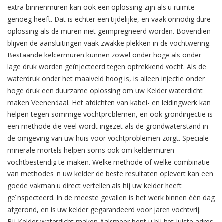
extra binnenmuren kan ook een oplossing zijn als u ruimte
genoeg heeft. Dat is echter een tijdelijke, en vaak onnodig dure
oplossing als de muren niet geïmpregneerd worden. Bovendien
blijven de aansluitingen vaak zwakke plekken in de vochtwering.
Bestaande keldermuren kunnen zowel onder hoge als onder
lage druk worden geïnjecteerd tegen optrekkend vocht. Als de
waterdruk onder het maaiveld hoog is, is alleen injectie onder
hoge druk een duurzame oplossing om uw Kelder waterdicht
maken Veenendaal. Het afdichten van kabel- en leidingwerk kan
helpen tegen sommige vochtproblemen, en ook grondinjectie is
een methode die veel wordt ingezet als de grondwaterstand in
de omgeving van uw huis voor vochtproblemen zorgt. Speciale
minerale mortels helpen soms ook om keldermuren
vochtbestendig te maken. Welke methode of welke combinatie
van methodes in uw kelder de beste resultaten oplevert kan een
goede vakman u direct vertellen als hij uw kelder heeft
geïnspecteerd. In de meeste gevallen is het werk binnen één dag
afgerond, en is uw kelder gegarandeerd voor jaren vochtvrij.
Bij Kelder waterdicht maken Aalsmeer bent u bij het juiste adres.