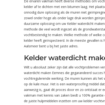
De ervaren vakman heeft diverse methodes om vocht
kelder af te dichten met een bitumen laag. Het plaats
onnodig dure oplossing als de muren niet geïmpregn
zowel onder hoge als onder lage druk worden geïnject
duurzame oplossing om uw Kelder waterdicht maken E
methode die veel wordt ingezet als de grondwaterst
vochtbestendig te maken. Welke methode of welke com
kelder heeft geïnspecteerd. In de meeste gevallen is
Aalsmeer bent u bij het juiste adres.
Kelder waterdicht mak
Wilt u absoluut zeker zijn dat alle vochtproblemen ve
waterdicht maken Eemnes die gegarandeerd succes heef
vochtregulerende werking. De muren kunnen als het w
op de kale muur. Het is een waterproofing middel dat 
aanwezig is, gaat dit proces door en zo ontstaat er 
vakman met kennis van zaken biedt u 100% garantie op
de juiste hulpmiddelen inzetten om uw kelder vochtv