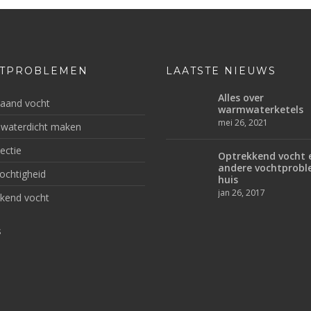
TPROBLEMEN
LAATSTE NIEUWS
Alles over
aand vocht
warmwaterketels
mei 26, 2021
 waterdicht maken
ectie
Optrekkend vocht 
andere vochtprobl
ochtigheid
huis
jan 26, 2017
kend vocht
s