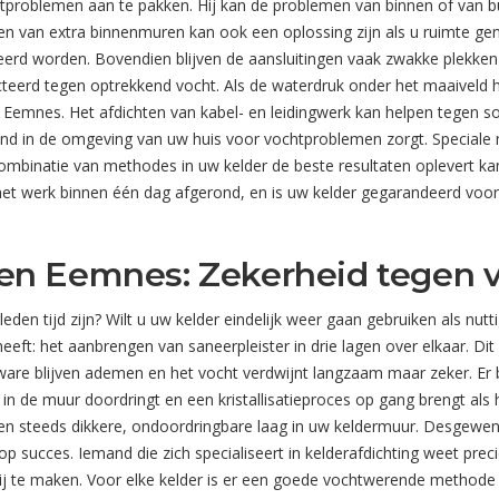
problemen aan te pakken. Hij kan de problemen van binnen of van 
en van extra binnenmuren kan ook een oplossing zijn als u ruimte geno
eerd worden. Bovendien blijven de aansluitingen vaak zwakke plekke
eerd tegen optrekkend vocht. Als de waterdruk onder het maaiveld hoo
emnes. Het afdichten van kabel- en leidingwerk kan helpen tegen s
and in de omgeving van uw huis voor vochtproblemen zorgt. Special
binatie van methodes in uw kelder de beste resultaten oplevert kan 
 het werk binnen één dag afgerond, en is uw kelder gegarandeerd voor 
en Eemnes: Zekerheid tegen 
rleden tijd zijn? Wilt u uw kelder eindelijk weer gaan gebruiken als n
t: het aanbrengen van saneerpleister in drie lagen over elkaar. Dit 
are blijven ademen en het vocht verdwijnt langzaam maar zeker. Er 
in de muur doordringt en een kristallisatieproces op gang brengt als
een steeds dikkere, ondoordringbare laag in uw keldermuur. Desgewens
 succes. Iemand die zich specialiseert in kelderafdichting weet pre
rij te maken. Voor elke kelder is er een goede vochtwerende methode