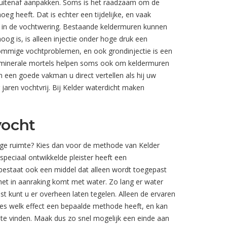
buitenaf aanpakken. Soms is het raadzaam om de
eg heeft. Dat is echter een tijdelijke, en vaak
n in de vochtwering. Bestaande keldermuren kunnen
g is, is alleen injectie onder hoge druk een
ommige vochtproblemen, en ook grondinjectie is een
e minerale mortels helpen soms ook om keldermuren
een goede vakman u direct vertellen als hij uw
jaren vochtvrij. Bij Kelder waterdicht maken
vocht
uttige ruimte? Kies dan voor de methode van Kelder
speciaal ontwikkelde pleister heeft een
bestaat ook een middel dat alleen wordt toegepast
 het in aanraking komt met water. Zo lang er water
t kunt u er overheen laten tegelen. Alleen de ervaren
cies welk effect een bepaalde methode heeft, en kan
 te vinden. Maak dus zo snel mogelijk een einde aan