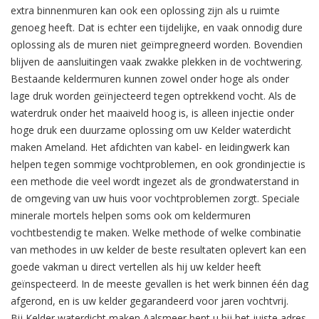
extra binnenmuren kan ook een oplossing zijn als u ruimte
genoeg heeft. Dat is echter een tijdelijke, en vaak onnodig dure
oplossing als de muren niet geïmpregneerd worden. Bovendien
blijven de aansluitingen vaak zwakke plekken in de vochtwering.
Bestaande keldermuren kunnen zowel onder hoge als onder
lage druk worden geïnjecteerd tegen optrekkend vocht. Als de
waterdruk onder het maaiveld hoog is, is alleen injectie onder
hoge druk een duurzame oplossing om uw Kelder waterdicht
maken Ameland. Het afdichten van kabel- en leidingwerk kan
helpen tegen sommige vochtproblemen, en ook grondinjectie is
een methode die veel wordt ingezet als de grondwaterstand in
de omgeving van uw huis voor vochtproblemen zorgt. Speciale
minerale mortels helpen soms ook om keldermuren
vochtbestendig te maken. Welke methode of welke combinatie
van methodes in uw kelder de beste resultaten oplevert kan een
goede vakman u direct vertellen als hij uw kelder heeft
geïnspecteerd. In de meeste gevallen is het werk binnen één dag
afgerond, en is uw kelder gegarandeerd voor jaren vochtvrij.
Bij Kelder waterdicht maken Aalsmeer bent u bij het juiste adres.