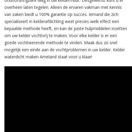
ondoordringbare laag in uw keldermuur. Desgewenst kunt u er
overheen laten tegelen. Alleen de ervaren vakman met kennis
van zaken biedt u 100% garantie op succes. Iemand die zich
specialiseert in kelderafdichting weet precies welk effect een
bepaalde methode heeft, en kan de juiste hulpmiddelen inzetten
om uw kelder vochtvrij te maken. Voor elke kelder is er een
goede vochtwerende methode te vinden. Maak dus zo snel
mogelijk een einde aan de vochtproblemen in uw kelder. Kelder
waterdicht maken Ameland staat voor u klaar!