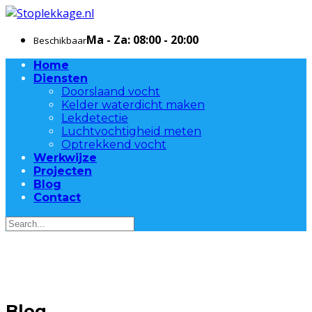
Ma - Za: 08:00 - 20:00
Beschikbaar
Home
Diensten
Doorslaand vocht
Kelder waterdicht maken
Lekdetectie
Luchtvochtigheid meten
Optrekkend vocht
Werkwijze
Projecten
Blog
Contact
Blog